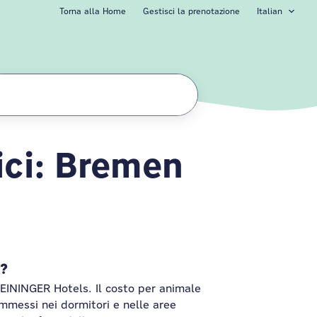
Torna alla Home
Gestisci la prenotazione
Italian
ici: Bremen
el Bremen Hauptb
o?
MEININGER Hotels. Il costo per animale
ammessi nei dormitori e nelle aree