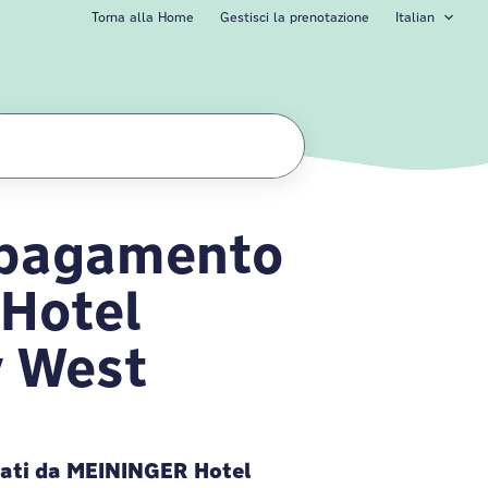
Torna alla Home
Gestisci la prenotazione
Italian
i pagamento
l Amsterdam City
Hotel
 West
tati da MEININGER Hotel