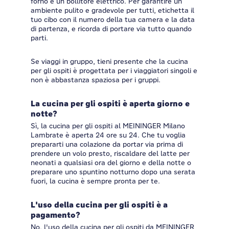
forno e un bollitore elettrico. Per garantire un
ambiente pulito e gradevole per tutti, etichetta il
tuo cibo con il numero della tua camera e la data
di partenza, e ricorda di portare via tutto quando
parti.
Se viaggi in gruppo, tieni presente che la cucina
per gli ospiti è progettata per i viaggiatori singoli e
non è abbastanza spaziosa per i gruppi.
La cucina per gli ospiti è aperta giorno e
notte?
Sì, la cucina per gli ospiti al MEININGER Milano
Lambrate è aperta 24 ore su 24. Che tu voglia
prepararti una colazione da portar via prima di
prendere un volo presto, riscaldare del latte per
neonati a qualsiasi ora del giorno e della notte o
preparare uno spuntino notturno dopo una serata
fuori, la cucina è sempre pronta per te.
L'uso della cucina per gli ospiti è a
pagamento?
No, l'uso della cucina per gli ospiti da MEININGER