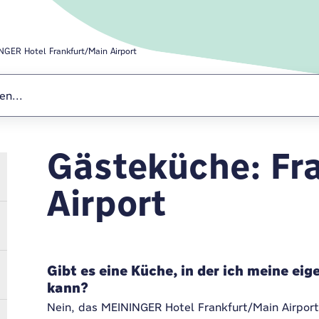
NGER Hotel Frankfurt/Main Airport
Gästeküche: Fr
MEININGER Hote
Airport
Gibt es eine Küche, in der ich meine ei
kann?
Nein, das MEININGER Hotel Frankfurt/Main Airport