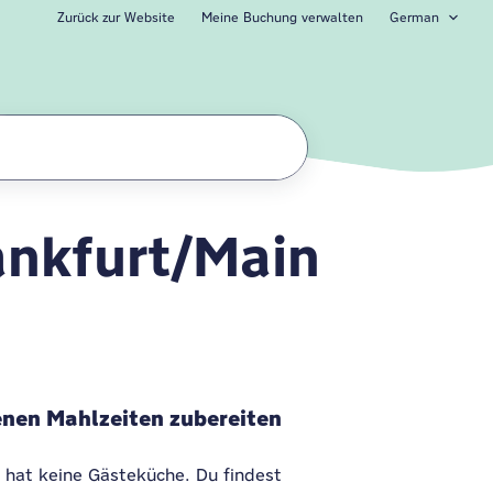
Zurück zur Website
Meine Buchung verwalten
German
ankfurt/Main
l Frankfurt/Main A
genen Mahlzeiten zubereiten
 hat keine Gästeküche. Du findest