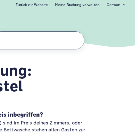
Zurück zur Website
Meine Buchung verwalten
German
ung:
el Amsterdam Ams
tel
is inbegriffen?
 sind im Preis deines Zimmers, oder
re Bettwäsche stehen allen Gästen zur