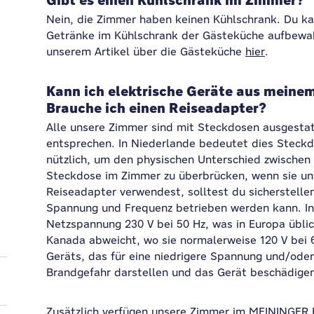
Gibt es einen Kühlschrank im Zimmer?
Nein, die Zimmer haben keinen Kühlschrank. Du k
Getränke im Kühlschrank der Gästeküche aufbewahr
unserem Artikel über die Gästeküche
hier
.
Kann ich elektrische Geräte aus mein
Brauche ich einen Reiseadapter?
Alle unsere Zimmer sind mit Steckdosen ausgesta
entsprechen. In Niederlande bedeutet dies Steckd
nützlich, um den physischen Unterschied zwischen
Steckdose im Zimmer zu überbrücken, wenn sie unt
Reiseadapter verwendest, solltest du sicherstellen
Spannung und Frequenz betrieben werden kann. In 
Netzspannung 230 V bei 50 Hz, was in Europa übli
Kanada abweicht, wo sie normalerweise 120 V bei 
Geräts, das für eine niedrigere Spannung und/oder
Brandgefahr darstellen und das Gerät beschädige
Zusätzlich verfügen unsere Zimmer im MEININGER