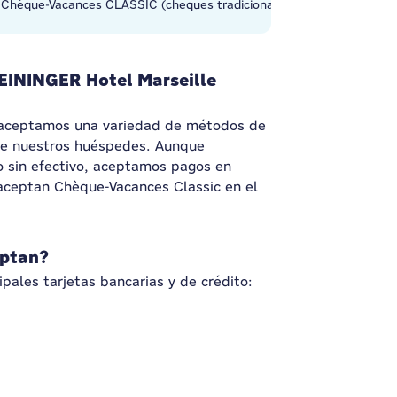
o Chèque-Vacances CLASSIC (cheques tradicionales en papel) como f
EININGER Hotel Marseille
, aceptamos una variedad de métodos de
 de nuestros huéspedes. Aunque
 sin efectivo, aceptamos pagos en
 aceptan
Chèque-Vacances Classic
en el
eptan?
ipales tarjetas bancarias y de crédito: