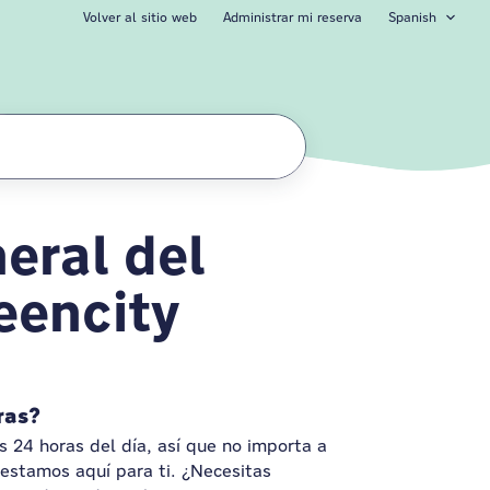
Volver al sitio web
Administrar mi reserva
Spanish
eral del
l Zürich Greencity
eencity
ras?
s 24 horas del día, así que no importa a
 estamos aquí para ti. ¿Necesitas