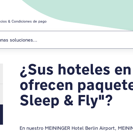
ecios & Condiciones de pago
¿Sus hoteles en
Precios & Condi
ofrecen paquete
Sleep & Fly"?
En nuestro MEININGER Hotel Berlin Airport, MEINI