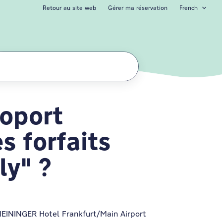
Retour au site web
Gérer ma réservation
French
roport
ns de paiement
s forfaits
ly" ?
MEININGER Hotel Frankfurt/Main Airport