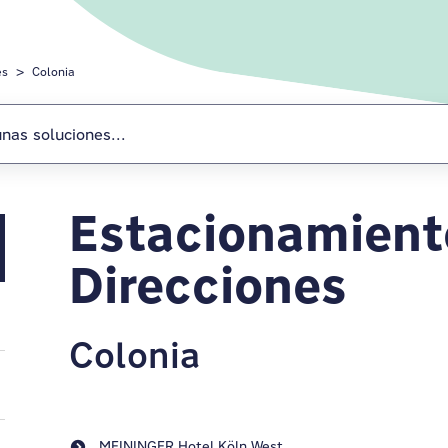
es
Colonia
Estacionamient
Direcciones
Colonia
MEININGER Hotel Köln West