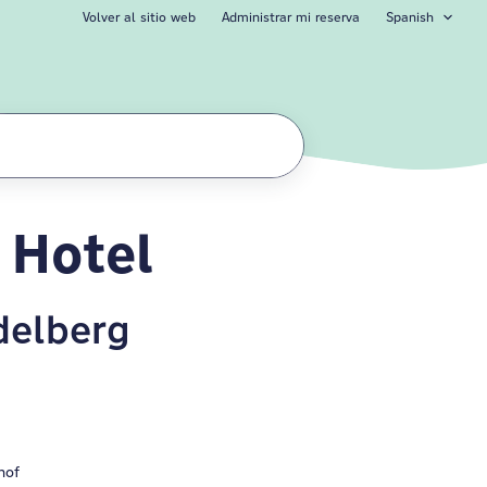
Volver al sitio web
Administrar mi reserva
Spanish
 Hotel
delberg
hof