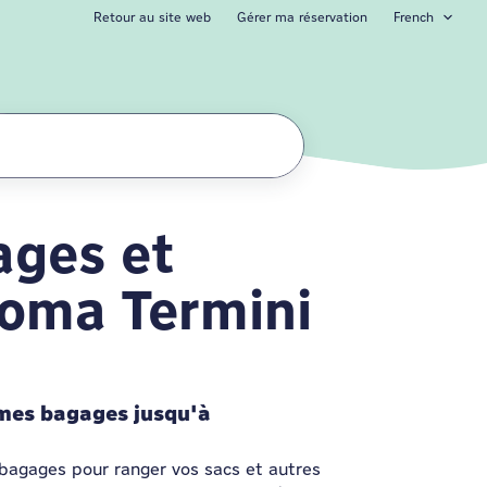
Retour au site web
Gérer ma réservation
French
ages et
a Termini
 Roma Termini
 mes bagages jusqu'à
 bagages pour ranger vos sacs et autres