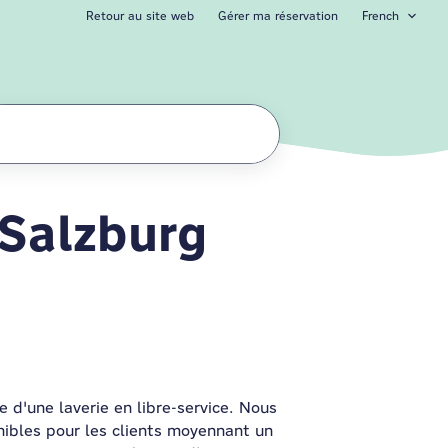
Retour au site web
Gérer ma réservation
French
 Salzburg
l Salzburg City Ce
 d'une laverie en libre-service. Nous
nibles pour les clients moyennant un